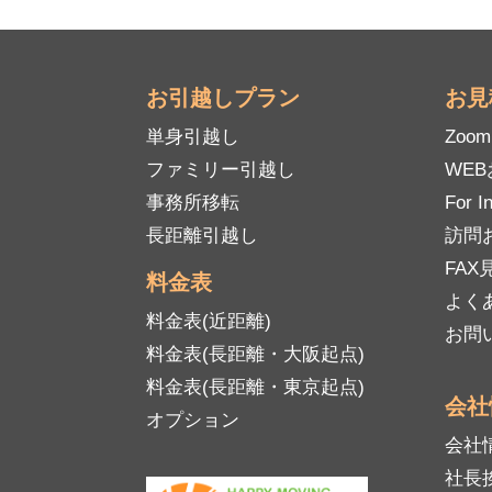
お引越しプラン
お見
単身引越し
Zoo
ファミリー引越し
WE
事務所移転
For I
長距離引越し
訪問
FAX見
料金表
よく
料金表(近距離)
お問
料金表(長距離・大阪起点)
料金表(長距離・東京起点)
会社
オプション
会社
社長