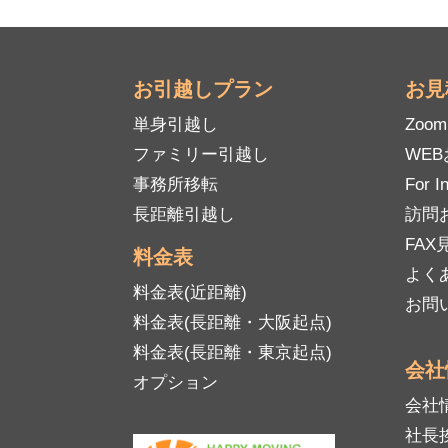
お引越しプラン
お見
単身引越し
Zoo
ファミリー引越し
WE
事務所移転
For I
長距離引越し
訪問
FAX見
料金表
よく
料金表(近距離)
お問
料金表(長距離・大阪起点)
料金表(長距離・東京起点)
会社
オプション
会社
社長