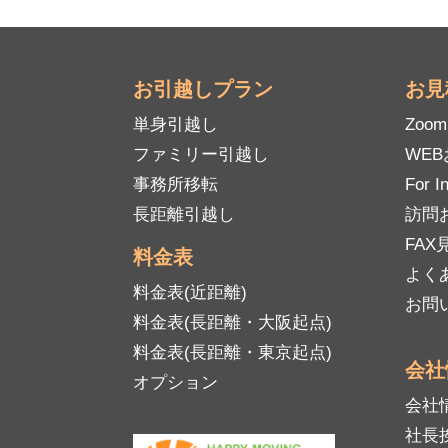
お引越しプラン
お見
単身引越し
Zoo
ファミリー引越し
WE
事務所移転
For I
長距離引越し
訪問
FAX見
料金表
よく
料金表(近距離)
お問
料金表(長距離・大阪起点)
料金表(長距離・東京起点)
会社
オプション
会社
社長