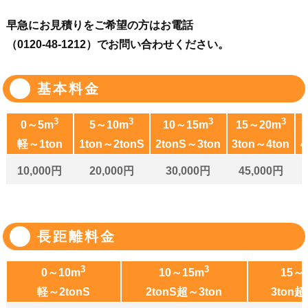
早急にお見積りをご希望の方はお電話
（0120-48-1212）でお問い合わせください。
基本料金
3
3
3
3
0～5m
5～10m
10～15m
15～20m
軽～1ton
1ton～2tonS
2tonS～3ton
3ton～4ton
4
10,000円
20,000円
30,000円
45,000円
長距離料金
3
3
0～10m
10～15m
15～
軽～2tonS
2tonS超～3ton
3ton超