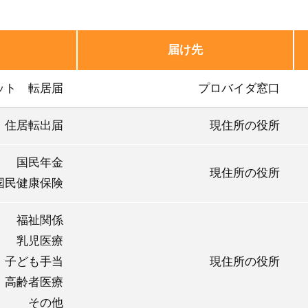
届け先
ット 転居届
プロバイダ窓口
住居転出届
現住所の役所
国民年金
現住所の役所
国民健康保険
福祉関係
乳児医療
子ども手当
現住所の役所
高齢者医療
その他