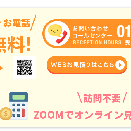
ぐお電話
料!
▶
訪問不要
ZOOMでオンライン見