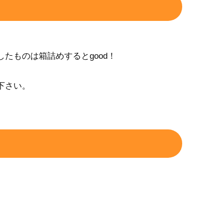
たものは箱詰めするとgood！
。
下さい。