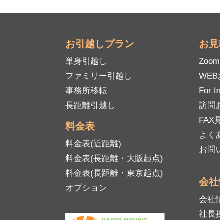
お引越しプラン
お見
単身引越し
Zoo
ファミリー引越し
WE
事務所移転
For I
長距離引越し
訪問
FAX見
料金表
よく
料金表(近距離)
お問
料金表(長距離・大阪起点)
料金表(長距離・東京起点)
会社
オプション
会社
社長