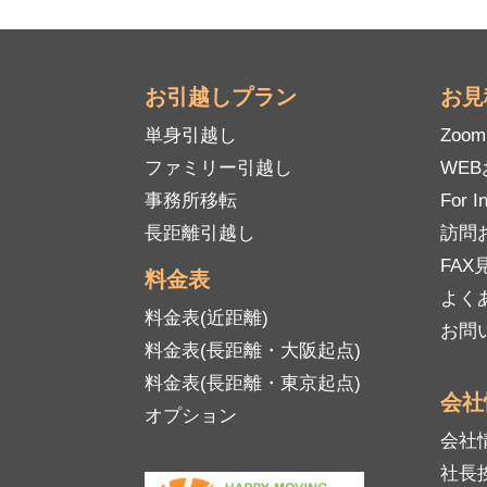
お引越しプラン
お見
単身引越し
Zoo
ファミリー引越し
WE
事務所移転
For I
長距離引越し
訪問
FAX見
料金表
よく
料金表(近距離)
お問
料金表(長距離・大阪起点)
料金表(長距離・東京起点)
会社
オプション
会社
社長