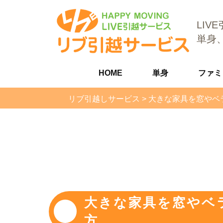
LIV
単身
HOME
単身
ファミ
リブ引越しサービス
>
大きな家具を窓やベ
大きな家具を窓やベ
方