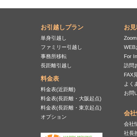
お引越しプラン
お見
単身引越し
Zoo
ファミリー引越し
WE
事務所移転
For I
長距離引越し
訪問
FAX見
料金表
よく
料金表(近距離)
お問
料金表(長距離・大阪起点)
料金表(長距離・東京起点)
会社
オプション
会社
社長