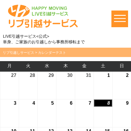
LIVE引越サービス<公式>
単身、ご家族のお引越しから事務所移転まで
リブ引越しサービス
>
カレンダーテスト
月
月
火
火
水
水
木
木
金
金
土
土
日
日
曜
曜
曜
曜
曜
曜
曜
27
2026-
28
2026-
29
2026-
30
2026-
31
2026-
1
2026-
2
日
日
日
日
日
日
日
07-
07-
07-
07-
07-
08-
0
27
28
29
30
31
01
3
2026-
4
2026-
5
2026-
6
2026-
7
2026-
8
2026-
9
08-
08-
08-
08-
08-
08-
0
03
04
05
06
07
08